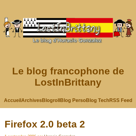
Le blog francophone de
LostInBrittany
Accueil
Archives
Blogroll
Blog Perso
Blog Tech
RSS Feed
Firefox 2.0 beta 2