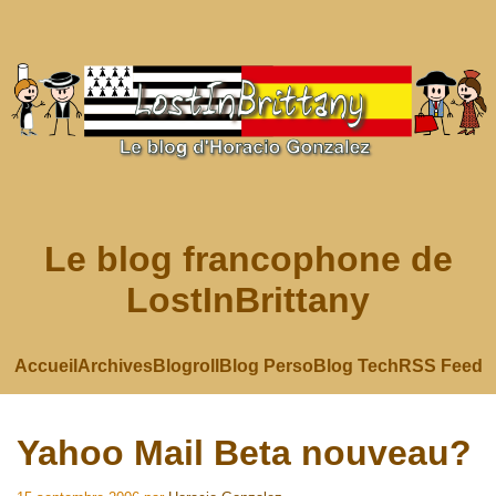
Le blog francophone de
LostInBrittany
Accueil
Archives
Blogroll
Blog Perso
Blog Tech
RSS Feed
Yahoo Mail Beta nouveau?