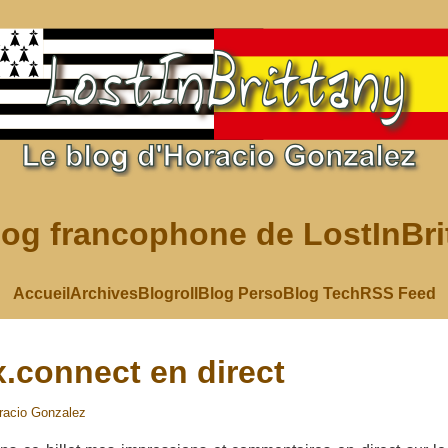
log francophone de LostInBri
Accueil
Archives
Blogroll
Blog Perso
Blog Tech
RSS Feed
connect en direct
racio Gonzalez