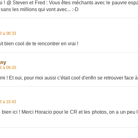
si ! @ Steven et Fred : Vous êtes méchants avec le pauvre es
ans les millions qui vont avec... :-D
8 à 08:33
it bien cool de te rencontrer en vrai !
any
8 à 09:20
mi ! Et oui, pour moi aussi c'était cool d'enfin se retrouver face à
8 à 10:43
bien ici ! Merci Horacio pour le CR et les photos, on a un peu l