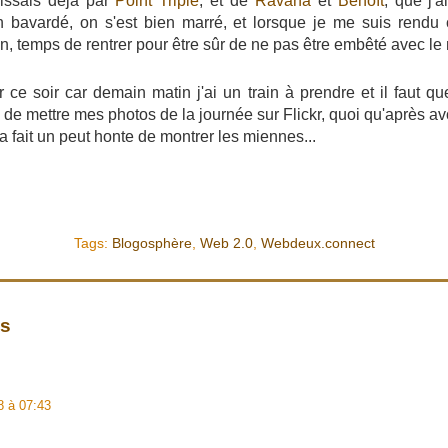
issais déjà par
Point Triple
, et de
Ravana
et
Benoït
, que j'
 bavardé, on s'est bien marré, et lorsque je me suis rendu 
, temps de rentrer pour être sûr de ne pas être embêté avec le 
r ce soir car demain matin j'ai un train à prendre et il faut 
de mettre mes photos de la journée sur Flickr, quoi qu'après avo
ça fait un peut honte de montrer les miennes...
Tags:
Blogosphère
,
Web 2.0
,
Webdeux.connect
es
8 à 07:43