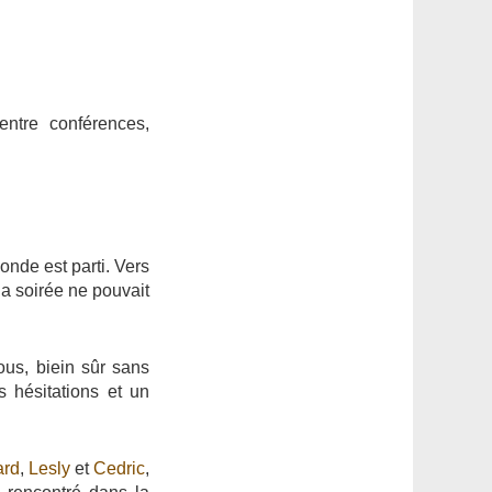
ntre conférences,
onde est parti. Vers
la soirée ne pouvait
us, biein sûr sans
 hésitations et un
ard
,
Lesly
et
Cedric
,