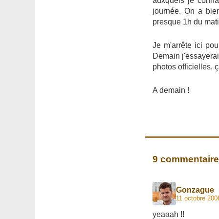
auxquels je conna
journée. On a bien
presque 1h du matin
Je m'arrête ici pou
Demain j'essayerai 
photos officielles, 
A demain !
9 commentair
Gonzague
11 octobre 200
yeaaah !!