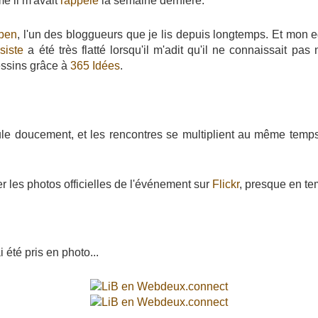
e il m'avait
rappelé
la semaine dernière.
ben
, l'un des bloggueurs que je lis depuis longtemps. Et mon
siste
a été très flatté lorsqu'il m'adit qu'il ne connaissait pas
essins grâce à
365 Idées
.
ule doucement, et les rencontres se multiplient au même temp
 les photos officielles de l'événement sur
Flickr
, presque en te
i été pris en photo...