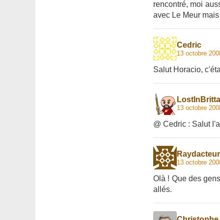
rencontré, moi aus
avec Le Meur mais s
Cedric
13 octobre 200
Salut Horacio, c'éta
LostInBritt
13 octobre 200
@ Cedric : Salut l'a
Raydacteur
13 octobre 200
Olà ! Que des gens 
allés.
Christophe