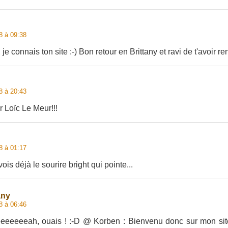
8 à 09:38
je connais ton site :-) Bon retour en Brittany et ravi de t'avoir r
8 à 20:43
r Loïc Le Meur!!!
8 à 01:17
vois déjà le sourire bright qui pointe...
any
8 à 06:46
eeeeeah, ouais ! :-D @ Korben : Bienvenu donc sur mon site :