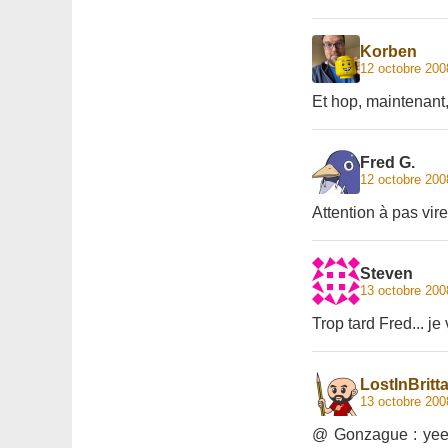
Korben
12 octobre 200
Et hop, maintenant, 
Fred G.
12 octobre 200
Attention à pas vire
Steven
13 octobre 200
Trop tard Fred... je 
LostInBritt
13 octobre 200
@ Gonzague : yeee