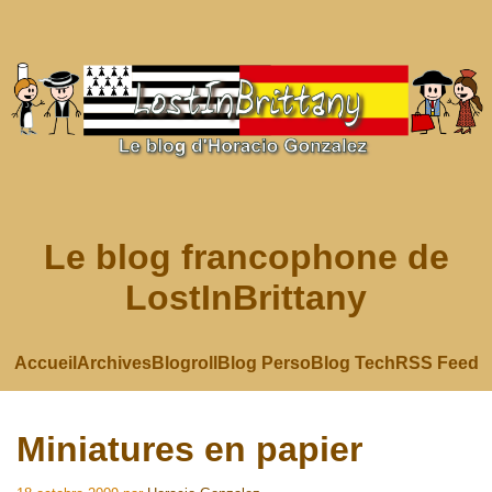
Le blog francophone de
LostInBrittany
Accueil
Archives
Blogroll
Blog Perso
Blog Tech
RSS Feed
Miniatures en papier