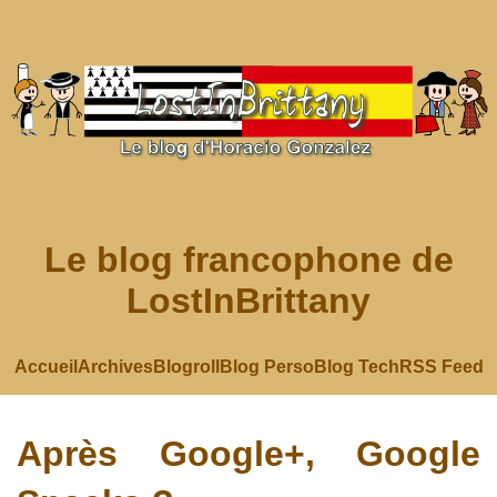
Le blog francophone de
LostInBrittany
Accueil
Archives
Blogroll
Blog Perso
Blog Tech
RSS Feed
Après Google+, Google