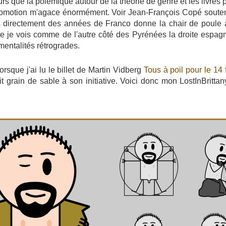
urs que la polémique autour de la théorie de genre et les livres 
promotion m'agace énormément. Voir Jean-François Copé souten
s directement des années de Franco donne la chair de poule à
que je vois comme de l'autre côté des Pyrénées la droite espagn
mentalités rétrogrades.
orsque j'ai lu le billet de Martin Vidberg
Tous à poil pour le 14 f
t grain de sable à son initiative. Voici donc mon LostInBritta