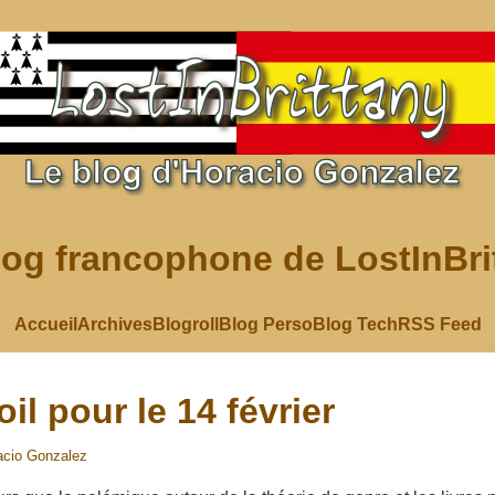
log francophone de LostInBri
Accueil
Archives
Blogroll
Blog Perso
Blog Tech
RSS Feed
il pour le 14 février
acio Gonzalez