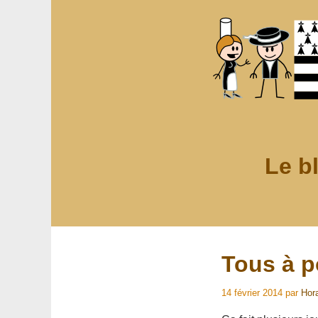
Le b
Tous à po
14 février 2014
par
Hor