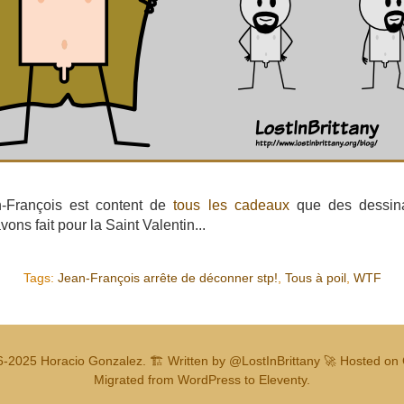
n-François est content de
tous les cadeaux
que des dessina
vons fait pour la Saint Valentin...
Tags:
Jean-François arrête de déconner stp!
,
Tous à poil
,
WTF
6-2025
Horacio Gonzalez
.
🏗️ Written by
@LostInBrittany
🚀 Hosted on 
Migrated from WordPress to Eleventy.