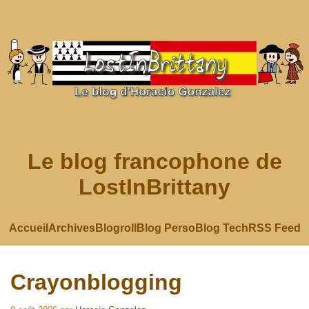
Le blog francophone de
LostInBrittany
Accueil
Archives
Blogroll
Blog Perso
Blog Tech
RSS Feed
Crayonblogging