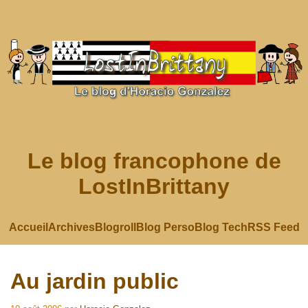
Le blog francophone de
LostInBrittany
Accueil
Archives
Blogroll
Blog Perso
Blog Tech
RSS Feed
Au jardin public