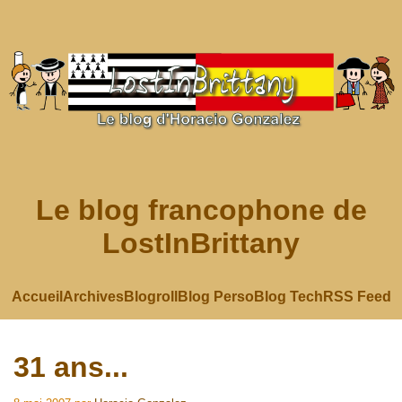
Le blog francophone de
LostInBrittany
Accueil
Archives
Blogroll
Blog Perso
Blog Tech
RSS Feed
31 ans...