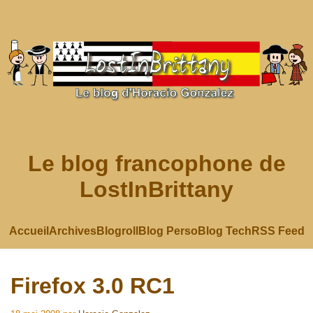
Le blog francophone de
LostInBrittany
Accueil
Archives
Blogroll
Blog Perso
Blog Tech
RSS Feed
Firefox 3.0 RC1