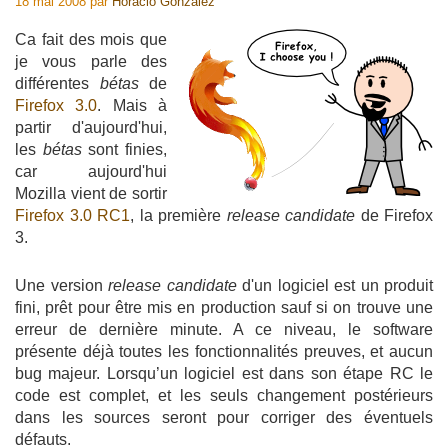
18 mai 2008
par
Horacio Gonzalez
Ca fait des mois que
je vous parle des
différentes
bétas
de
Firefox 3.0
. Mais à
partir d'aujourd'hui,
les
bétas
sont finies,
car aujourd'hui
Mozilla vient de sortir
Firefox 3.0 RC1
, la première
release candidate
de Firefox
3.
Une version
release candidate
d'un logiciel est un produit
fini, prêt pour être mis en production sauf si on trouve une
erreur de dernière minute. A ce niveau, le software
présente déjà toutes les fonctionnalités preuves, et aucun
bug majeur. Lorsqu’un logiciel est dans son étape RC le
code est complet, et les seuls changement postérieurs
dans les sources seront pour corriger des éventuels
défauts.