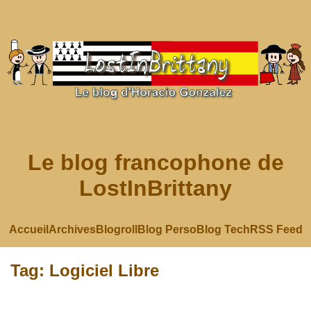
Le blog francophone de
LostInBrittany
Accueil
Archives
Blogroll
Blog Perso
Blog Tech
RSS Feed
Tag: Logiciel Libre