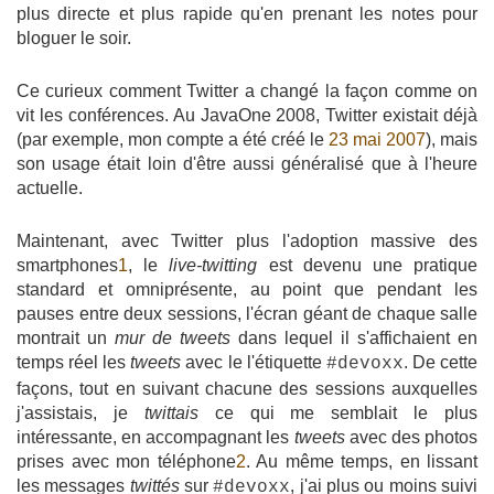
plus directe et plus rapide qu'en prenant les notes pour
bloguer le soir.
Ce curieux comment Twitter a changé la façon comme on
vit les conférences. Au JavaOne 2008, Twitter existait déjà
(par exemple, mon compte a été créé le
23 mai 2007
), mais
son usage était loin d'être aussi généralisé que à l'heure
actuelle.
Maintenant, avec Twitter plus l'adoption massive des
smartphones
1
, le
live-twitting
est devenu une pratique
standard et omniprésente, au point que pendant les
pauses entre deux sessions, l'écran géant de chaque salle
montrait un
mur de tweets
dans lequel il s'affichaient en
temps réel les
tweets
avec le l'étiquette
. De cette
#devoxx
façons, tout en suivant chacune des sessions auxquelles
j'assistais, je
twittais
ce qui me semblait le plus
intéressante, en accompagnant les
tweets
avec des photos
prises avec mon téléphone
2
. Au même temps, en lissant
les messages
twittés
sur
, j'ai plus ou moins suivi
#devoxx