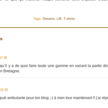
Tags:
Dessins
,
LiB
,
T-shirts
es
17:38
u’il y a de quoi faire toute une gamme en variant la partie dr
en Bretagne.
 15:30
 pub ambulante pour ton blog ;-) à mon tour maintenant !! j'ai rép