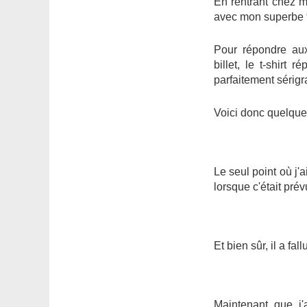
En rentrant chez m
avec mon superbe
Pour répondre aux
billet, le t-shirt
parfaitement sérig
Voici donc quelque
Le seul point où j'a
lorsque c'était prév
Et bien sûr, il a fal
Maintenant que j'