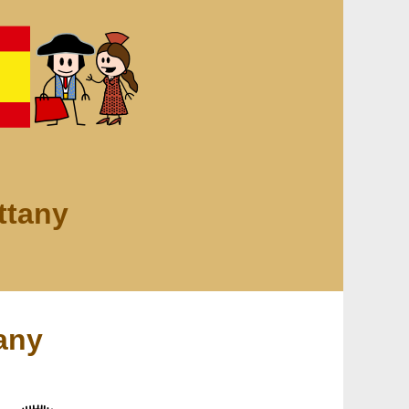
ttany
tany