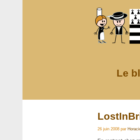
Le b
LostInBri
26 juin 2008
par
Horaci