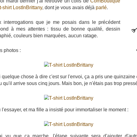
oi mardi dernier j'ai retrouvé un colis de
ComBoutique
t-shirt LostInBrittany
, dont je vous avais déjà
parlé
.
 interrogations que je me posais dans le précédent
 répond à mes attentes : tissu de bonne qualité, dessin
raphié, couleurs bien marquées, aucun ratage.
s photos :
i quelque chose à dire c'est sur l'envoi, ça a pris une quinzaine
u qu'il arrive sous cinq jours. Mais bon, je n'étais pas trop press
lu l'essayer, et ma fille a insisté pour immortaliser le moment :
ai vu que ça marche, l'étape suivante sera d'ajouter d'a