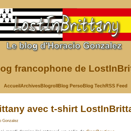
log francophone de LostInBri
Accueil
Archives
Blogroll
Blog Perso
Blog Tech
RSS Feed
ttany avec t-shirt LostInBrit
o Gonzalez