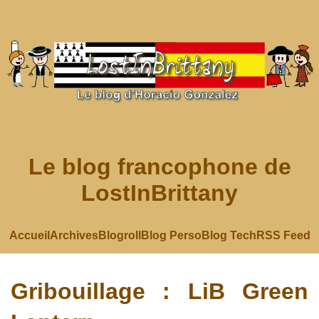
Le blog francophone de
LostInBrittany
Accueil
Archives
Blogroll
Blog Perso
Blog Tech
RSS Feed
Gribouillage : LiB Green