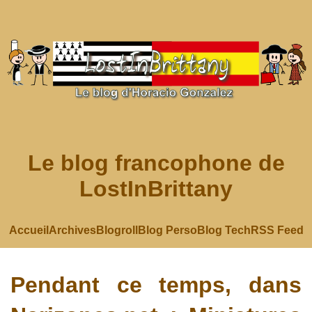
Le blog francophone de
LostInBrittany
Accueil
Archives
Blogroll
Blog Perso
Blog Tech
RSS Feed
Pendant ce temps, dans