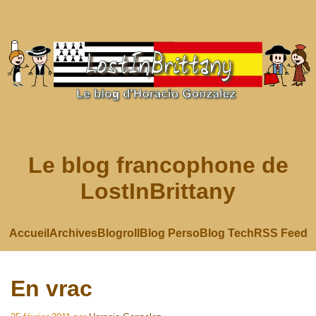
Le blog francophone de
LostInBrittany
Accueil
Archives
Blogroll
Blog Perso
Blog Tech
RSS Feed
En vrac