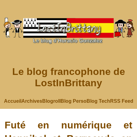
Le blog francophone de
LostInBrittany
Accueil
Archives
Blogroll
Blog Perso
Blog Tech
RSS Feed
Futé en numérique et