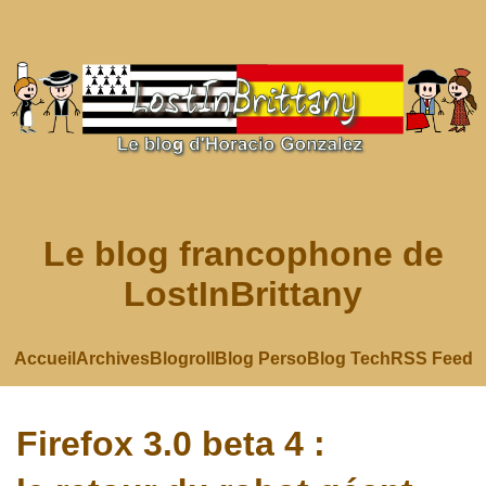
Le blog francophone de
LostInBrittany
Accueil
Archives
Blogroll
Blog Perso
Blog Tech
RSS Feed
Firefox 3.0 beta 4 :