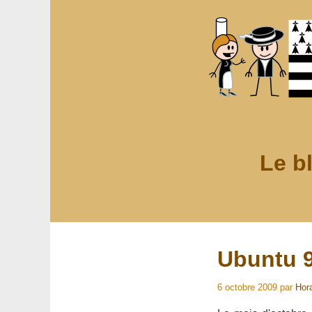
Le b
Ubuntu 9
6 octobre 2009
par
Hor