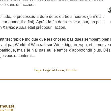
passé sans un accroc.
tude, le processus a duré deux ou trois heures (je n’était
eur quand il a fini). Après la fin de la mise à jour, un petit
on
Karmic Koala
était prêt pour l’action.
petit test rapide indique que les choses basiques semblent bien
ant par World of Warcraft sur Wine :biggrin_wp:), et le nouve
thique, mais je n'ai pas eu le temps d'approfondir plus. Dès q
je vous raconterai...
Tags:
Logiciel Libre
,
Ubuntu
erneuzet
9 à 10:38