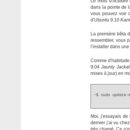
Le mois d'octobre 
dans la pointe de l
vous pouvez voir d
d'Ubuntu 9.10
Karm
La première bêta 
ressembler, vous p
l'installer dans une 
Comme d'habitude, 
9.04
Jaunty Jacka
mises à jour) en m
~$ sudo update-
Moi, j'essayais de
dernier j'ai vu che
très chargé. Ce n'e