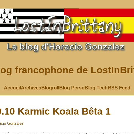
log francophone de LostInBri
Accueil
Archives
Blogroll
Blog Perso
Blog Tech
RSS Feed
.10 Karmic Koala Bêta 1
acio Gonzalez