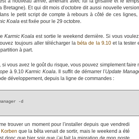
est à nouveau arrivé, amenant avec lui la grisaille et le temp
a Bretagne). Et qui dit mois d'octobre dit aussi nouvelle version
ans le petit script de compte à rebours à côté de ces lignes, 
ic Koala
est fixée pour le 29 octobre.
de
Karmic Koala
est sortie le weekend dernière. Si vous voulez 
ouvez toujours aller télécharger la
béta de la 9.10
et la teste
partition à part.
si vous avez le goût du risque, vous pouvez simplement faire 
lope
à 9.10
Karmic Koala
. Il suffit de démarrer l'
Update Manag
ode développement, depuis la ligne de commandes :
manager -d
 me trouver un moment pour l'installer depuis que vendredi
z
Korben
que la bêta venait de sortir, mais le weekend a été
st donc que hier soir que j'ai fait la migration de mon poste