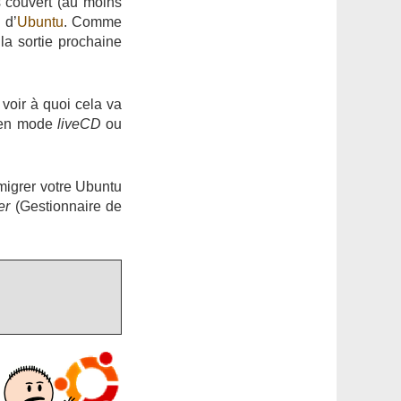
s couvert (au moins
 d’
Ubuntu
. Comme
la sortie prochaine
voir à quoi cela va
r en mode
liveCD
ou
migrer votre Ubuntu
er
(Gestionnaire de