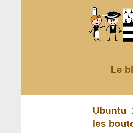
Le b
Ubuntu 
les bout