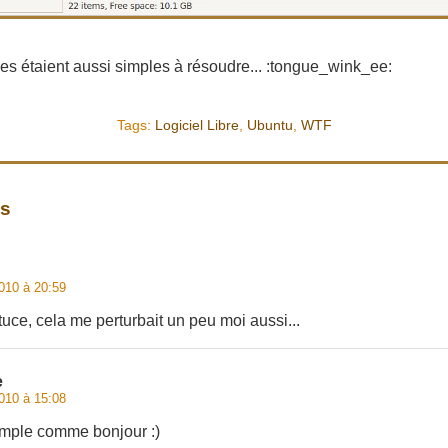
es étaient aussi simples à résoudre... :tongue_wink_ee:
Tags:
Logiciel Libre
,
Ubuntu
,
WTF
es
010 à 20:59
tuce, cela me perturbait un peu moi aussi...
e
010 à 15:08
imple comme bonjour :)