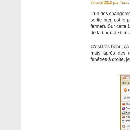
29 avril 2010
par
Horac
L'un des changemen
sortie hier, est l
fermer). Sur cette
U
de la barre de titre 
C'est très beau, ç
mais après des a
fenêtres à droite,