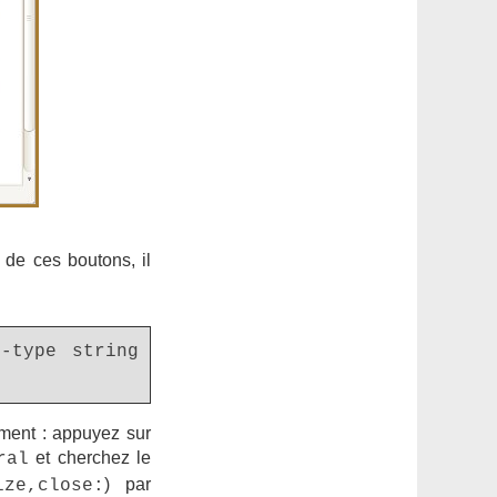
 de ces boutons, il
--type string
ment : appuyez sur
et cherchez le
ral
) par
ize,close: