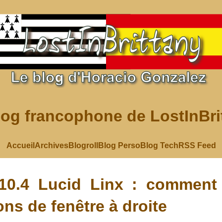
log francophone de LostInBri
Accueil
Archives
Blogroll
Blog Perso
Blog Tech
RSS Feed
10.4 Lucid Linx : comment 
ons de fenêtre à droite