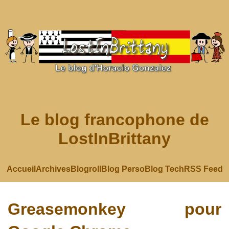
Le blog francophone de
LostInBrittany
Accueil
Archives
Blogroll
Blog Perso
Blog Tech
RSS Feed
Greasemonkey pour