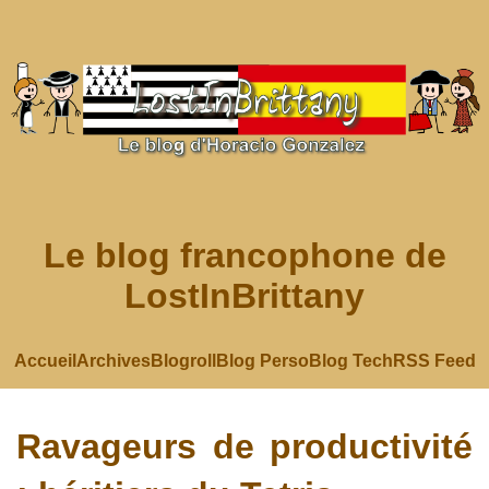
Le blog francophone de
LostInBrittany
Accueil
Archives
Blogroll
Blog Perso
Blog Tech
RSS Feed
Ravageurs de productivité