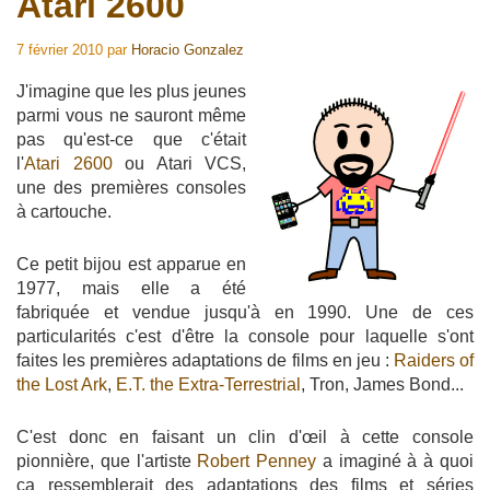
Atari 2600
7 février 2010
par
Horacio Gonzalez
J'imagine que les plus jeunes
parmi vous ne sauront même
pas qu'est-ce que c'était
l'
Atari 2600
ou Atari VCS,
une des premières consoles
à cartouche.
Ce petit bijou est apparue en
1977, mais elle a été
fabriquée et vendue jusqu'à en 1990. Une de ces
particularités c'est d'être la console pour laquelle s'ont
faites les premières adaptations de films en jeu :
Raiders of
the Lost Ark
,
E.T. the Extra-Terrestrial
, Tron, James Bond...
C'est donc en faisant un clin d'œil à cette console
pionnière, que l'artiste
Robert Penney
a imaginé à à quoi
ça ressemblerait des adaptations des films et séries