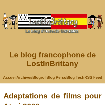
Le blog francophone de
LostInBrittany
Accueil
Archives
Blogroll
Blog Perso
Blog Tech
RSS Feed
Adaptations de films pour