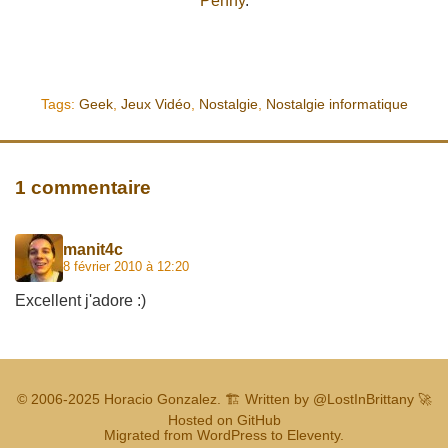
Penny
.
Tags:
Geek
,
Jeux Vidéo
,
Nostalgie
,
Nostalgie informatique
1 commentaire
manit4c
8 février 2010 à 12:20
Excellent j'adore :)
© 2006-2025
Horacio Gonzalez
.
🏗️ Written by
@LostInBrittany
🚀
Hosted on GitHub
Migrated from WordPress to Eleventy.