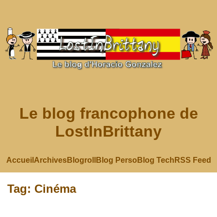
Le blog francophone de
LostInBrittany
Accueil
Archives
Blogroll
Blog Perso
Blog Tech
RSS Feed
Tag: Cinéma