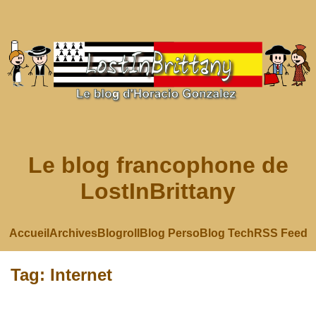
Le blog francophone de
LostInBrittany
Accueil
Archives
Blogroll
Blog Perso
Blog Tech
RSS Feed
Tag: Internet