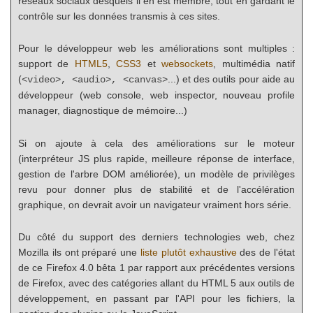
réseaux sociaux desquels il en est membre, tout en gardant le
contrôle sur les données transmis à ces sites.
Pour le développeur web les améliorations sont multiples :
support de
HTML5
,
CSS3
et
websockets
, multimédia natif
(
...) et des outils pour aide au
<video>, <audio>, <canvas>
développeur (web console, web inspector, nouveau profile
manager, diagnostique de mémoire...)
Si on ajoute à cela des améliorations sur le moteur
(interpréteur JS plus rapide, meilleure réponse de interface,
gestion de l'arbre DOM améliorée), un modèle de privilèges
revu pour donner plus de stabilité et de l'accélération
graphique, on devrait avoir un navigateur vraiment hors série.
Du côté du support des derniers technologies web, chez
Mozilla ils ont préparé une
liste plutôt exhaustive
des de l'état
de ce Firefox 4.0 bêta 1 par rapport aux précédentes versions
de Firefox, avec des catégories allant du HTML 5 aux outils de
développement, en passant par l'API pour les fichiers, la