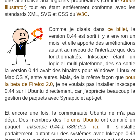
une alternative aux logiciels propriétaires (comme
Adobe
Illustrator
) tout en étant entièrement conforme avec les
standards XML, SVG et CSS du
W3C
.
Comme je disais dans
ce billet
, la
version 0.44 est sorti il y a environ un
mois, et elle apporte des améliorations
autant au niveau de l'interface que des
fonctionnalités. Inkscape étant un
logiciel multi-plateforme, des sa sortie
la version 0.44 avait des binaires pour Windows, Linux et
Mac OS X, entre autres. Mais, de la même façon que
pour
la beta de Firefox 2.0
, je ne voulais pas installer Inkscape
0.44 sur l'Ubuntu directement, car j'apprécie beaucoup la
gestion de paquets avec Synaptic et apt-get.
Et encore une fois, la communauté Ubuntu ne m'a pas
déçu. Des membres des
Forums Ubuntu
ont compilé un
paquet
inkscape_0.44-1_i386.deb
ici
. Il s'installe
parfaitement, autant sur des systèmes avec Inkcape 0.43