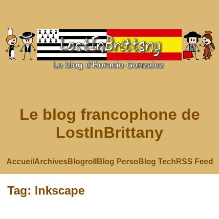
Le blog francophone de
LostInBrittany
Accueil
Archives
Blogroll
Blog Perso
Blog Tech
RSS Feed
Tag: Inkscape