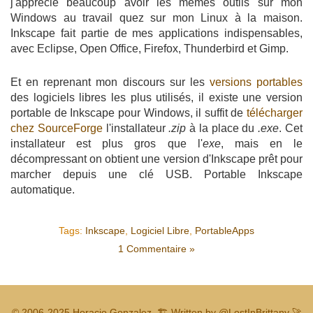
j'apprécie beaucoup avoir les mêmes outils sur mon
Windows au travail quez sur mon Linux à la maison.
Inkscape fait partie de mes applications indispensables,
avec Eclipse, Open Office, Firefox, Thunderbird et Gimp.
Et en reprenant mon discours sur les
versions portables
des logiciels libres les plus utilisés, il existe une version
portable de Inkscape pour Windows, il suffit de
télécharger
chez SourceForge
l'installateur
.zip
à la place du
.exe
. Cet
installateur est plus gros que l'
exe
, mais en le
décompressant on obtient une version d'Inkscape prêt pour
marcher depuis une clé USB. Portable Inkscape
automatique.
Tags:
Inkscape
,
Logiciel Libre
,
PortableApps
1 Commentaire »
© 2006-2025
Horacio Gonzalez
.
🏗️ Written by
@LostInBrittany
🚀